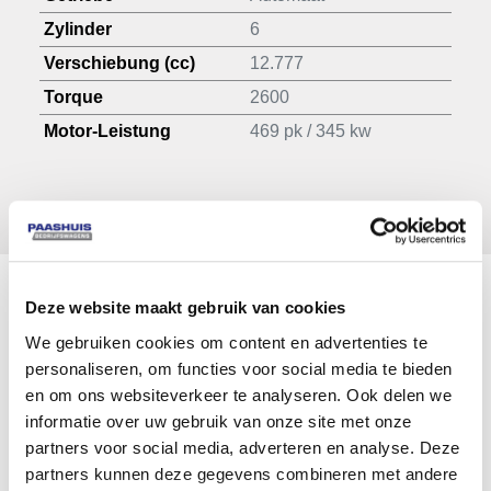
Zylinder
6
Verschiebung (cc)
12.777
Torque
2600
Motor-Leistung
469 pk / 345 kw
Deze website maakt gebruik van cookies
Fahrgestell
We gebruiken cookies om content en advertenties te
personaliseren, om functies voor social media te bieden
APK-Datum
25-06-2026
en om ons websiteverkeer te analyseren. Ook delen we
informatie over uw gebruik van onze site met onze
Kennzeichen
BB375K
partners voor social media, adverteren en analyse. Deze
Fahrgestellnummer
YV2RTY0A6SA375
partners kunnen deze gegevens combineren met andere
Kabinentyp
Slaap