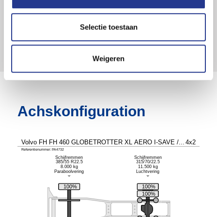
Achsen
4x2
Tankinhalt (l)
1100
Selectie toestaan
Weigeren
Achskonfiguration
Volvo FH FH 460 GLOBETROTTER XL AERO I-SAVE /...
4x2
Referentienummer: PA4732
Schijfremmen
Schijfremmen
385/55 R22.5
315/70/22.5
8.000 kg
11.500 kg
Paraboolvering
Luchtvering
100%
100%
100%