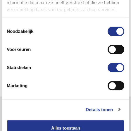
informatie die u aan ze heeft verstrekt of die ze hebben
Türen
2
verzameld op basis van uw gebruik van hun services.
Sitze
2
Toestemmingsselectie
Noodzakelijk
Gesamtgewicht
19500
Gewicht (kg)
8270
Voorkeuren
Nutzlast (kg)
11230
MAX Anhängelast
50000
Statistieken
Marketing
Details tonen
Extra
Alles toestaan